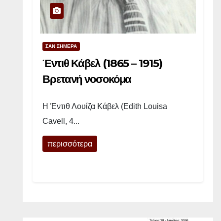
ά
ρ
ε
ΣΑΝ ΣΗΜΕΡΑ
τ
Ά
Έντιθ Κάβελ (1865 – 1915)
ν
Βρετανή νοσοκόμα
τ
ε
Η Έντιθ Λουίζα Κάβελ (Edith Louisa
ρ
Cavell, 4...
σ
ο
περισσότερα
ν
(
9
Ι
ο
υ