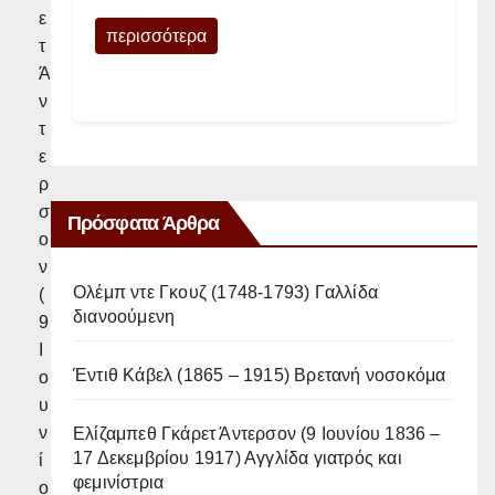
ε
περισσότερα
τ
Ά
ν
τ
ε
ρ
σ
Πρόσφατα Άρθρα
ο
ν
Ολέμπ ντε Γκουζ (1748-1793) Γαλλίδα
(
διανοούμενη
9
Ι
Έντιθ Κάβελ (1865 – 1915) Βρετανή νοσοκόμα
ο
υ
ν
Ελίζαμπεθ Γκάρετ Άντερσον (9 Ιουνίου 1836 –
17 Δεκεμβρίου 1917) Αγγλίδα γιατρός και
ί
φεμινίστρια
ο