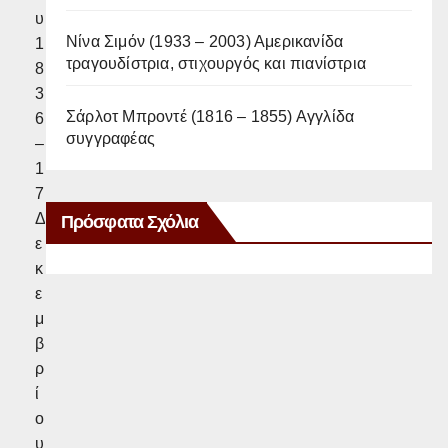
υ
Νίνα Σιμόν (1933 – 2003) Αμερικανίδα
1
τραγουδίστρια, στιχουργός και πιανίστρια
8
3
Σάρλοτ Μπροντέ (1816 – 1855) Αγγλίδα
6
συγγραφέας
–
1
7
Δ
Πρόσφατα Σχόλια
ε
κ
ε
μ
β
ρ
ί
ο
υ