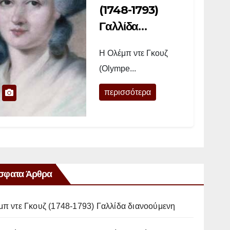
(1748-1793)
Γαλλίδα
διανοούμενη
Η Ολέμπ ντε Γκουζ
(Olympe...
περισσότερα
σφατα Άρθρα
μπ ντε Γκουζ (1748-1793) Γαλλίδα διανοούμενη