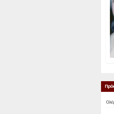
Πρό
Ολέ