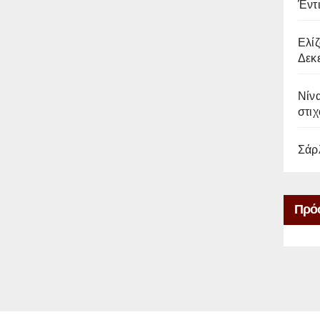
Έντ
Ελίζ
Δεκε
Νίνα
στιχ
Σάρ
Πρό