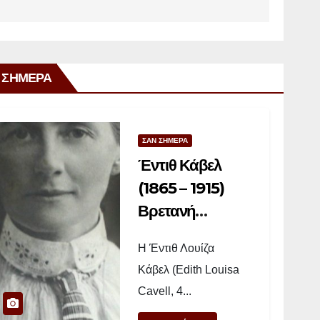
 ΣΗΜΕΡΑ
ΣΑΝ ΣΗΜΕΡΑ
Έντιθ Κάβελ
(1865 – 1915)
Βρετανή
νοσοκόμα
Η Έντιθ Λουίζα
Κάβελ (Edith Louisa
Cavell, 4...