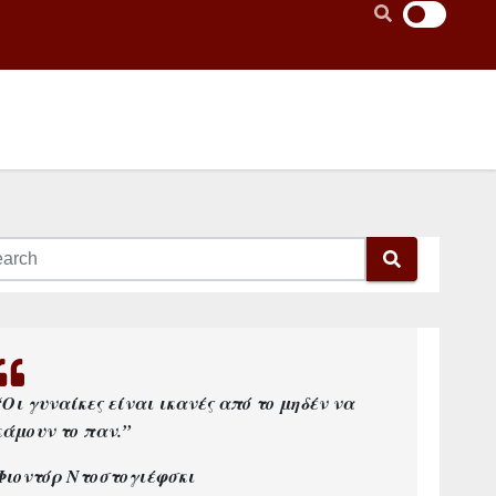
“Οι γυναίκες είναι ικανές από το μηδέν να
κάμουν το παν.”
Φιοντόρ Ντοστογιέφσκι