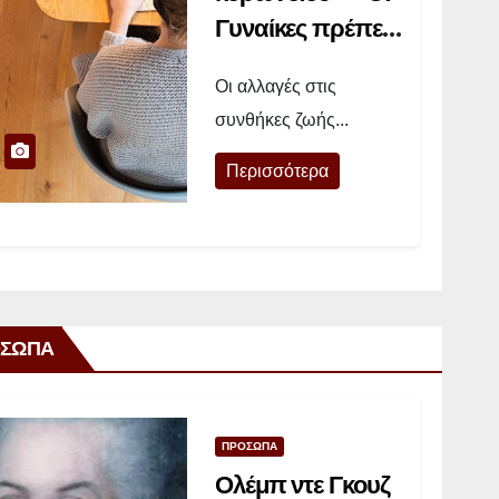
Γυναίκες πρέπει
οπωσδήποτε να
Οι αλλαγές στις
βρουν χρόνο να
συνθήκες ζωής...
φορτίζουν τις
μπαταρίες τους»
Περισσότερα
ΣΩΠΑ
ΠΡΟΣΩΠΑ
Ολέμπ ντε Γκουζ