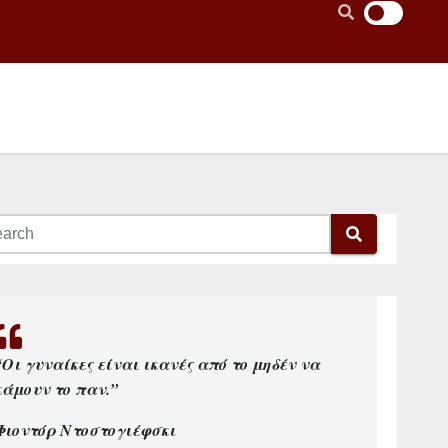
“Οι γυναίκες είναι ικανές από το μηδέν να
κάμουν το παν.”
Φιοντόρ Ντοστογιέφσκι