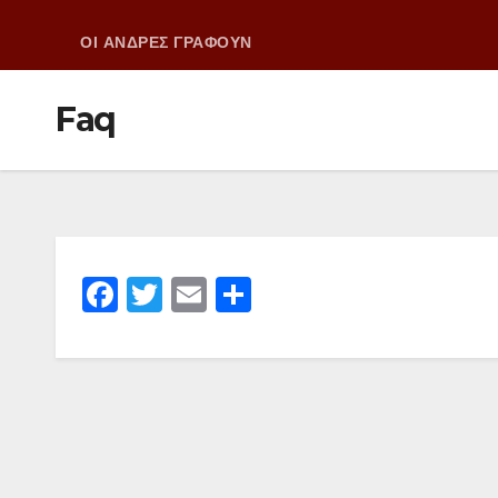
ΟΙ ΑΝΔΡΕΣ ΓΡΑΦΟΥΝ
Faq
F
T
E
Μ
a
wi
m
οι
c
tt
ail
ρ
e
er
α
b
σ
o
τε