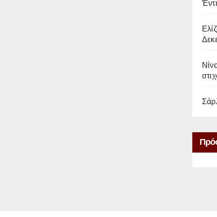
Έντ
Ελίζ
Δεκε
Νίνα
στιχ
Σάρ
Πρό