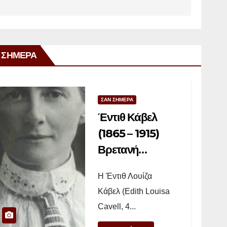
 ΣΗΜΕΡΑ
ΣΑΝ ΣΗΜΕΡΑ
Έντιθ Κάβελ
(1865 – 1915)
Βρετανή
νοσοκόμα
Η Έντιθ Λουίζα
Κάβελ (Edith Louisa
Cavell, 4...