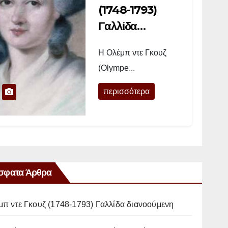
(1748-1793)
Γαλλίδα
διανοούμενη
Η Ολέμπ ντε Γκουζ
(Olympe...
περισσότερα
σφατα Άρθρα
μπ ντε Γκουζ (1748-1793) Γαλλίδα διανοούμενη