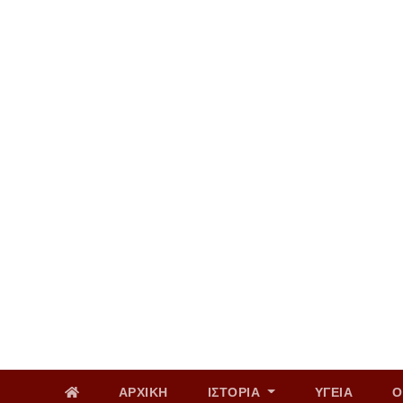
Skip
to
content
Σα. Αυγ 8th, 2026
ΑΡΧΙΚΗ
ΙΣΤΟΡΙΑ
ΥΓΕΙΑ
Ο