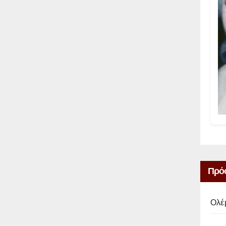
Πρό
Ολέ