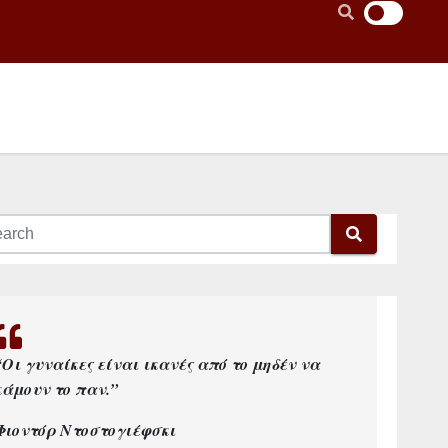
“Οι γυναίκες είναι ικανές από το μηδέν να
κάμουν το παν.”
Φιοντόρ Ντοστογιέφσκι