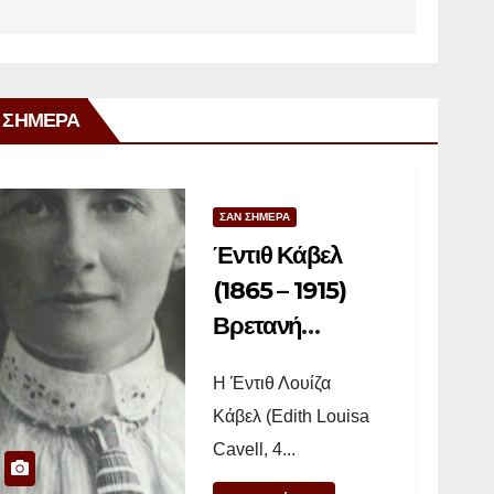
 ΣΗΜΕΡΑ
ΣΑΝ ΣΗΜΕΡΑ
Έντιθ Κάβελ
(1865 – 1915)
Βρετανή
νοσοκόμα
Η Έντιθ Λουίζα
Κάβελ (Edith Louisa
Cavell, 4...