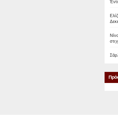
Έντ
Ελίζ
Δεκε
Νίνα
στιχ
Σάρ
Πρό