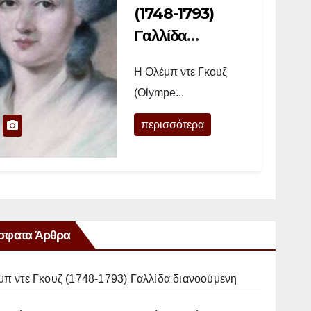
(1748-1793)
Γαλλίδα
διανοούμενη
Η Ολέμπ ντε Γκουζ
(Olympe...
περισσότερα
σφατα Άρθρα
μπ ντε Γκουζ (1748-1793) Γαλλίδα διανοούμενη