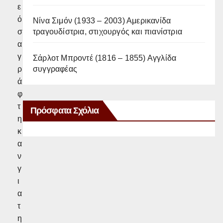
ε
ό
Νίνα Σιμόν (1933 – 2003) Αμερικανίδα
τραγουδίστρια, στιχουργός και πιανίστρια
σ
α
γ
Σάρλοτ Μπροντέ (1816 – 1855) Αγγλίδα
συγγραφέας
ρ
ά
φ
τ
Πρόσφατα Σχόλια
η
κ
α
ν
γ
ι
α
τ
η