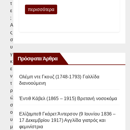
τ
περισσότερα
ε
;
Α
ς
σ
υ
γ
Πρόσφατα Άρθρα
κ
ε
ν
Ολέμπ ντε Γκουζ (1748-1793) Γαλλίδα
διανοούμενη
τ
ρ
ώ
Έντιθ Κάβελ (1865 – 1915) Βρετανή νοσοκόμα
σ
ο
Ελίζαμπεθ Γκάρετ Άντερσον (9 Ιουνίου 1836 –
υ
17 Δεκεμβρίου 1917) Αγγλίδα γιατρός και
φεμινίστρια
μ