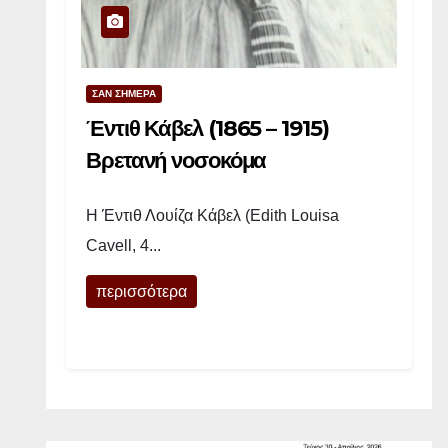
Υ
ψ
ί
φ
ΣΑΝ ΣΗΜΕΡΑ
ω
Έντιθ Κάβελ (1865 – 1915)
ν
Βρετανή νοσοκόμα
ο
ς
Η Έντιθ Λουίζα Κάβελ (Edith Louisa
(
Cavell, 4...
1
9
περισσότερα
2
3
-
1
9
7