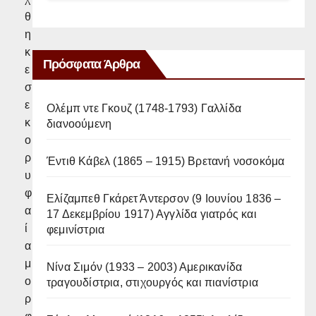
θ
η
κ
Πρόσφατα Άρθρα
ε
σ
ε
Ολέμπ ντε Γκουζ (1748-1793) Γαλλίδα
κ
διανοούμενη
ο
ρ
Έντιθ Κάβελ (1865 – 1915) Βρετανή νοσοκόμα
υ
φ
Ελίζαμπεθ Γκάρετ Άντερσον (9 Ιουνίου 1836 –
α
17 Δεκεμβρίου 1917) Αγγλίδα γιατρός και
ί
φεμινίστρια
α
μ
Νίνα Σιμόν (1933 – 2003) Αμερικανίδα
ο
τραγουδίστρια, στιχουργός και πιανίστρια
ρ