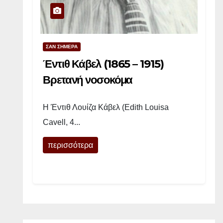
ύ
τ
ν
ΣΑΝ ΣΗΜΕΡΑ
ε
ρ
Έντιθ Κάβελ (1865 – 1915)
(
Βρετανή νοσοκόμα
1
8
Η Έντιθ Λουίζα Κάβελ (Edith Louisa
4
Cavell, 4...
3
–
περισσότερα
1
9
1
4
)
Α