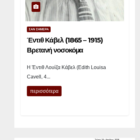
γ
ή
μ
ο
ΣΑΝ ΣΗΜΕΡΑ
ρ
Έντιθ Κάβελ (1865 – 1915)
φ
Βρετανή νοσοκόμα
ή
»
Η Έντιθ Λουίζα Κάβελ (Edith Louisa
:
Cavell, 4...
Σ
ο
περισσότερα
κ
ά
ρ
ε
ι
η