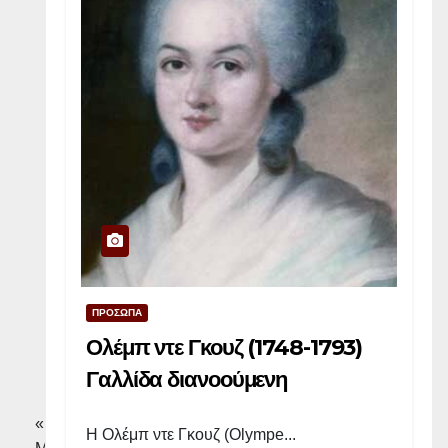
ν
σ
τ
ο
Α
φ
γ
α
ν
ι
σ
τ
ΠΡΟΣΩΠΑ
ά
Ολέμπ ντε Γκουζ (1748-1793)
ν
Γαλλίδα διανοούμενη
«
Η Ολέμπ ντε Γκουζ (Olympe...