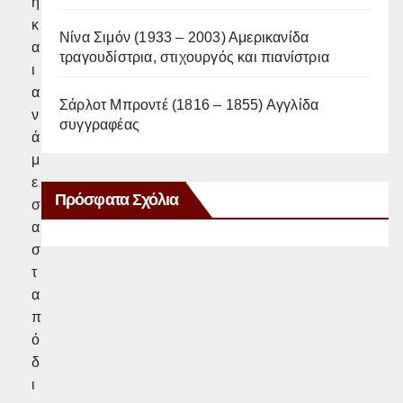
η
κ
Νίνα Σιμόν (1933 – 2003) Αμερικανίδα
α
τραγουδίστρια, στιχουργός και πιανίστρια
ι
α
Σάρλοτ Μπροντέ (1816 – 1855) Αγγλίδα
ν
συγγραφέας
ά
μ
ε
Πρόσφατα Σχόλια
σ
α
σ
τ
α
π
ό
δ
ι