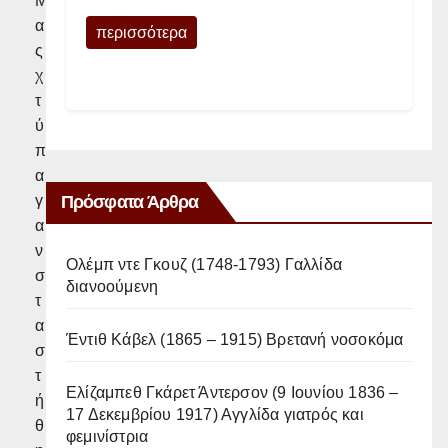
Μ
α
περισσότερα
ς
χ
τ
ύ
π
α
Πρόσφατα Άρθρα
γ
α
ν
Ολέμπ ντε Γκουζ (1748-1793) Γαλλίδα
σ
διανοούμενη
τ
α
Έντιθ Κάβελ (1865 – 1915) Βρετανή νοσοκόμα
σ
τ
Ελίζαμπεθ Γκάρετ Άντερσον (9 Ιουνίου 1836 –
ή
17 Δεκεμβρίου 1917) Αγγλίδα γιατρός και
θ
φεμινίστρια