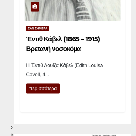
ω
μ
α
σ
ΣΑΝ ΣΗΜΕΡΑ
τ
Έντιθ Κάβελ (1865 – 1915)
η
Βρετανή νοσοκόμα
ν
ά
Η Έντιθ Λουίζα Κάβελ (Edith Louisa
μ
Cavell, 4...
β
λ
περισσότερα
ω
σ
η
Σ
ύ