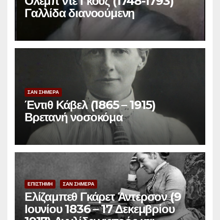
Ολέμπ ντε Γκουζ (1748-1793)
Γαλλίδα διανοούμενη
ΣΑΝ ΣΗΜΕΡΑ
Έντιθ Κάβελ (1865 – 1915)
Βρετανή νοσοκόμα
ΕΠΙΣΤΗΜΗ
ΣΑΝ ΣΗΜΕΡΑ
Ελίζαμπεθ Γκάρετ Άντερσον (9
Ιουνίου 1836 – 17 Δεκεμβρίου