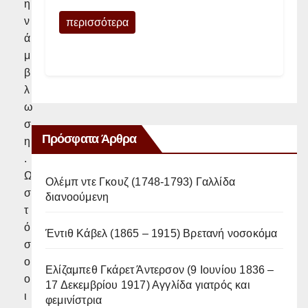
η
ν
περισσότερα
ά
μ
β
λ
ω
σ
Πρόσφατα Άρθρα
η
.
Ω
Ολέμπ ντε Γκουζ (1748-1793) Γαλλίδα
σ
διανοούμενη
τ
ό
Έντιθ Κάβελ (1865 – 1915) Βρετανή νοσοκόμα
σ
ο
Ελίζαμπεθ Γκάρετ Άντερσον (9 Ιουνίου 1836 –
ο
17 Δεκεμβρίου 1917) Αγγλίδα γιατρός και
ι
φεμινίστρια