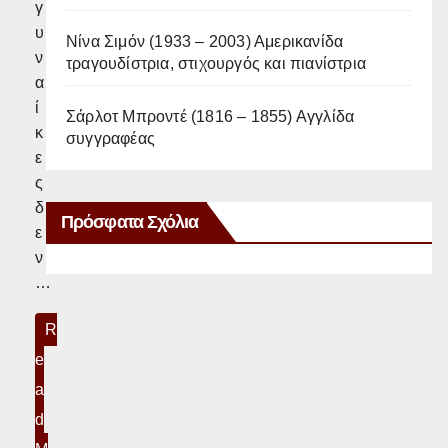
γ
υ
Νίνα Σιμόν (1933 – 2003) Αμερικανίδα
ν
τραγουδίστρια, στιχουργός και πιανίστρια
α
ί
Σάρλοτ Μπροντέ (1816 – 1855) Αγγλίδα
κ
συγγραφέας
ε
ς
δ
Πρόσφατα Σχόλια
ε
ν
…
R
e
a
d