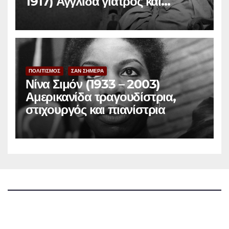
1917) Αγγλίδα γιατρός και
φεμινίστρια
ΠΟΛΙΤΙΣΜΟΣ
ΣΑΝ ΣΗΜΕΡΑ
Νίνα Σιμόν (1933 – 2003)
Αμερικανίδα τραγουδίστρια,
στιχουργός και πιανίστρια