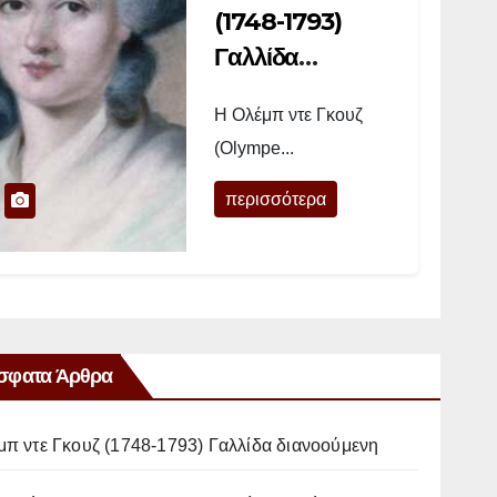
(1748-1793)
Γαλλίδα
διανοούμενη
Η Ολέμπ ντε Γκουζ
(Olympe...
περισσότερα
σφατα Άρθρα
μπ ντε Γκουζ (1748-1793) Γαλλίδα διανοούμενη