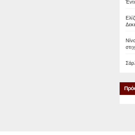
Έντ
Ελίζ
Δεκε
Νίνα
στιχ
Σάρ
Πρό