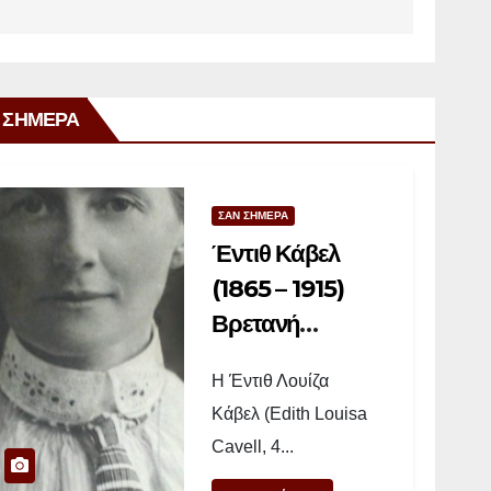
 ΣΗΜΕΡΑ
ΣΑΝ ΣΗΜΕΡΑ
Έντιθ Κάβελ
(1865 – 1915)
Βρετανή
νοσοκόμα
Η Έντιθ Λουίζα
Κάβελ (Edith Louisa
Cavell, 4...