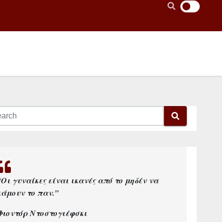
“Οι γυναίκες είναι ικανές από το μηδέν να
κάμουν το παν.”
Φιοντόρ Ντοστογιέφσκι