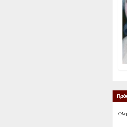
Πρό
Ολέ