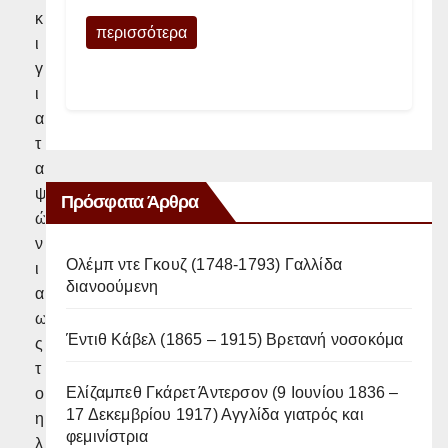
κ
περισσότερα
ι
γ
ι
α
τ
α
ψ
Πρόσφατα Άρθρα
ώ
ν
Ολέμπ ντε Γκουζ (1748-1793) Γαλλίδα
ι
διανοούμενη
α
ω
Έντιθ Κάβελ (1865 – 1915) Βρετανή νοσοκόμα
ς
τ
Ελίζαμπεθ Γκάρετ Άντερσον (9 Ιουνίου 1836 –
ο
17 Δεκεμβρίου 1917) Αγγλίδα γιατρός και
η
φεμινίστρια
λ