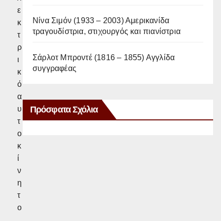
ε
Νίνα Σιμόν (1933 – 2003) Αμερικανίδα
κ
τραγουδίστρια, στιχουργός και πιανίστρια
τ
ρ
Σάρλοτ Μπροντέ (1816 – 1855) Αγγλίδα
ι
συγγραφέας
κ
ό
α
Πρόσφατα Σχόλια
υ
τ
ο
κ
ί
ν
η
τ
ο
.