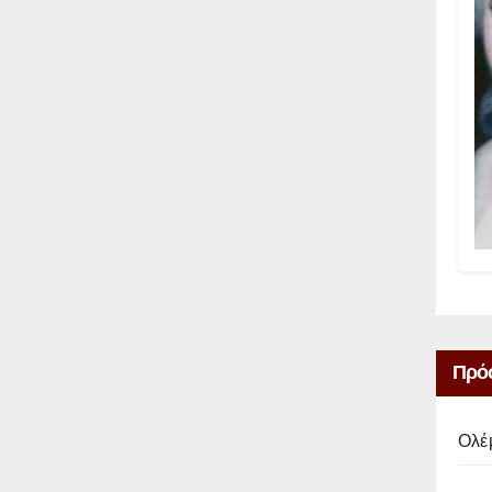
Πρό
Ολέ