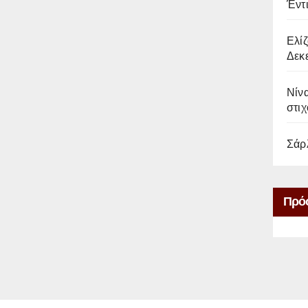
Έντ
Ελίζ
Δεκε
Νίνα
στιχ
Σάρ
Πρό