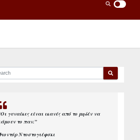
“Οι γυναίκες είναι ικανές από το μηδέν να
κάμουν το παν.”
Φιοντόρ Ντοστογιέφσκι