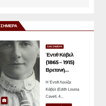
 ΣΗΜΕΡΑ
ΣΑΝ ΣΗΜΕΡΑ
Έντιθ Κάβελ
(1865 – 1915)
Βρετανή
νοσοκόμα
Η Έντιθ Λουίζα
Κάβελ (Edith Louisa
Cavell, 4...