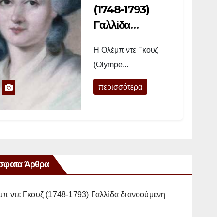
(1748-1793)
Γαλλίδα
διανοούμενη
Η Ολέμπ ντε Γκουζ
(Olympe...
περισσότερα
σφατα Άρθρα
μπ ντε Γκουζ (1748-1793) Γαλλίδα διανοούμενη