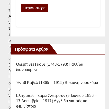
ε
περισσότερα
τ
Ά
ν
τ
ε
ρ
σ
Πρόσφατα Άρθρα
ο
ν
Ολέμπ ντε Γκουζ (1748-1793) Γαλλίδα
(
διανοούμενη
9
Ι
Έντιθ Κάβελ (1865 – 1915) Βρετανή νοσοκόμα
ο
υ
ν
Ελίζαμπεθ Γκάρετ Άντερσον (9 Ιουνίου 1836 –
17 Δεκεμβρίου 1917) Αγγλίδα γιατρός και
ί
φεμινίστρια
ο