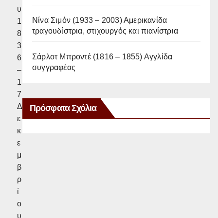
υ
Νίνα Σιμόν (1933 – 2003) Αμερικανίδα
1
τραγουδίστρια, στιχουργός και πιανίστρια
8
3
Σάρλοτ Μπροντέ (1816 – 1855) Αγγλίδα
6
συγγραφέας
–
1
7
Δ
Πρόσφατα Σχόλια
ε
κ
ε
μ
β
ρ
ί
ο
υ