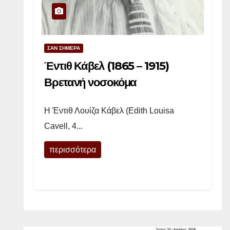
ά
ρ
ε
ΣΑΝ ΣΗΜΕΡΑ
τ
Ά
Έντιθ Κάβελ (1865 – 1915)
ν
Βρετανή νοσοκόμα
τ
ε
Η Έντιθ Λουίζα Κάβελ (Edith Louisa
ρ
Cavell, 4...
σ
ο
περισσότερα
ν
(
9
Ι
ο
υ