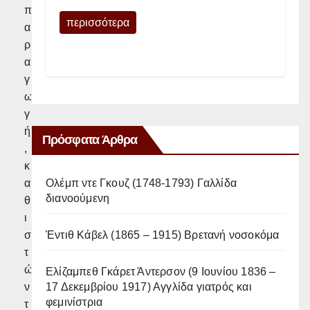
π
περισσότερα
α
ρ
α
γ
ω
γ
ή
Πρόσφατα Άρθρα
,
κ
Ολέμπ ντε Γκουζ (1748-1793) Γαλλίδα
α
διανοούμενη
θ
ι
Έντιθ Κάβελ (1865 – 1915) Βρετανή νοσοκόμα
σ
τ
ώ
Ελίζαμπεθ Γκάρετ Άντερσον (9 Ιουνίου 1836 –
17 Δεκεμβρίου 1917) Αγγλίδα γιατρός και
ν
φεμινίστρια
τ