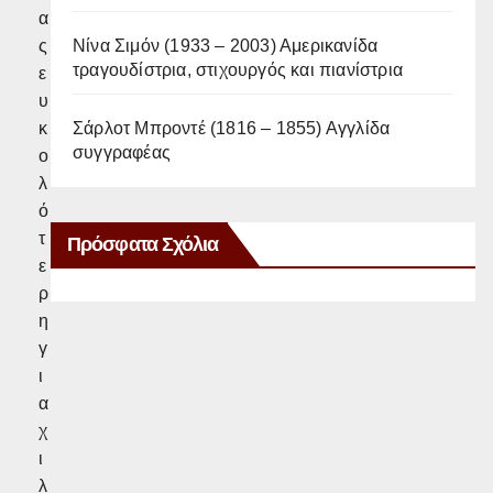
α
Νίνα Σιμόν (1933 – 2003) Αμερικανίδα
ς
τραγουδίστρια, στιχουργός και πιανίστρια
ε
υ
Σάρλοτ Μπροντέ (1816 – 1855) Αγγλίδα
κ
συγγραφέας
ο
λ
ό
τ
Πρόσφατα Σχόλια
ε
ρ
η
γ
ι
α
χ
ι
λ