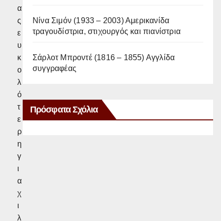
α
Νίνα Σιμόν (1933 – 2003) Αμερικανίδα
ς
τραγουδίστρια, στιχουργός και πιανίστρια
ε
υ
Σάρλοτ Μπροντέ (1816 – 1855) Αγγλίδα
κ
συγγραφέας
ο
λ
ό
τ
Πρόσφατα Σχόλια
ε
ρ
η
γ
ι
α
χ
ι
λ