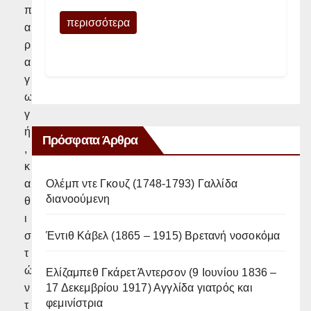
π
περισσότερα
α
ρ
α
γ
ω
γ
ή
Πρόσφατα Άρθρα
,
κ
Ολέμπ ντε Γκουζ (1748-1793) Γαλλίδα
α
διανοούμενη
θ
ι
Έντιθ Κάβελ (1865 – 1915) Βρετανή νοσοκόμα
σ
τ
ώ
Ελίζαμπεθ Γκάρετ Άντερσον (9 Ιουνίου 1836 –
17 Δεκεμβρίου 1917) Αγγλίδα γιατρός και
ν
φεμινίστρια
τ