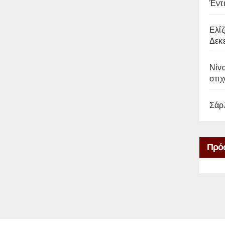
Έντ
Ελίζ
Δεκε
Νίνα
στιχ
Σάρ
Πρό