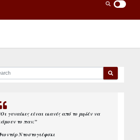
“Οι γυναίκες είναι ικανές από το μηδέν να
κάμουν το παν.”
Φιοντόρ Ντοστογιέφσκι