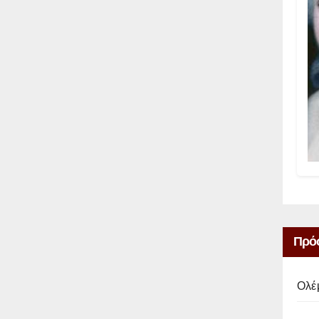
Πρό
Ολέ