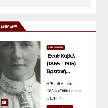
 ΣΗΜΕΡΑ
ΣΑΝ ΣΗΜΕΡΑ
Έντιθ Κάβελ
(1865 – 1915)
Βρετανή
νοσοκόμα
Η Έντιθ Λουίζα
Κάβελ (Edith Louisa
Cavell, 4...