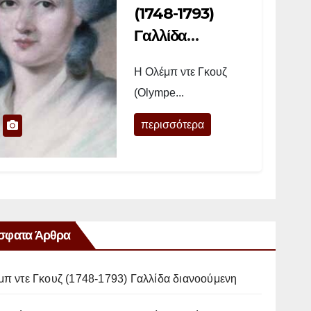
(1748-1793)
Γαλλίδα
διανοούμενη
Η Ολέμπ ντε Γκουζ
(Olympe...
περισσότερα
σφατα Άρθρα
μπ ντε Γκουζ (1748-1793) Γαλλίδα διανοούμενη