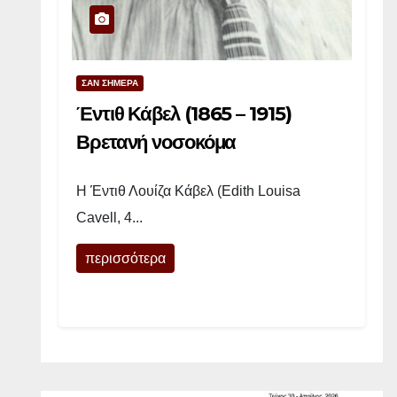
ή
ς
δ
ΣΑΝ ΣΗΜΕΡΑ
ι
Έντιθ Κάβελ (1865 – 1915)
κ
τ
Βρετανή νοσοκόμα
ύ
ω
Η Έντιθ Λουίζα Κάβελ (Edith Louisa
σ
Cavell, 4...
η
ς
περισσότερα
:
Π
ο
ι
α
ε