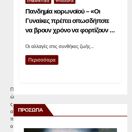
κ
ΣΥΝΕΝΤΕΥΞΕΙΣ
ΨΥΧΟΛΟΓΙΑ
ώ
Πανδημία κορωνοϊού – «Οι
ν
Γυναίκες πρέπει οπωσδήποτε
σ
να βρουν χρόνο να φορτίζουν τις
χ
μπαταρίες τους»
ο
Οι αλλαγές στις συνθήκες ζωής...
λ
ί
Περισσότερα
ω
ν
Π
ώ
ς
ΠΡΟΣΩΠΑ
α
π
ο