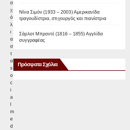
σ
χ
Νίνα Σιμόν (1933 – 2003) Αμερικανίδα
ό
τραγουδίστρια, στιχουργός και πιανίστρια
λ
ι
Σάρλοτ Μπροντέ (1816 – 1855) Αγγλίδα
α
συγγραφέας
σ
τ
α
Πρόσφατα Σχόλια
s
o
c
i
a
l
m
e
d