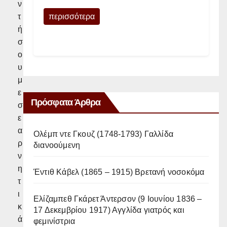
ν
περισσότερα
τ
ή
σ
ο
υ
μ
ε
Πρόσφατα Άρθρα
σ
ε
α
Ολέμπ ντε Γκουζ (1748-1793) Γαλλίδα
ρ
διανοούμενη
ν
η
Έντιθ Κάβελ (1865 – 1915) Βρετανή νοσοκόμα
τ
ι
Ελίζαμπεθ Γκάρετ Άντερσον (9 Ιουνίου 1836 –
κ
17 Δεκεμβρίου 1917) Αγγλίδα γιατρός και
ά
φεμινίστρια