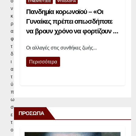
ο
ΣΥΝΕΝΤΕΥΞΕΙΣ
ΨΥΧΟΛΟΓΙΑ
ν
Πανδημία κορωνοϊού – «Οι
κ
Γυναίκες πρέπει οπωσδήποτε
ρ
να βρουν χρόνο να φορτίζουν τις
α
φ
μπαταρίες τους»
τ
Οι αλλαγές στις συνθήκες ζωής...
δ
ι
Περισσότερα
α
τ
ύ
π
ω
σ
ΠΡΟΣΩΠΑ
ε
τ
ο