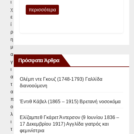
ι
χ
περισσότερα
ε
ί
ρ
η
μ
α
Πρόσφατα Άρθρα
γ
ι
α
Ολέμπ ντε Γκουζ (1748-1793) Γαλλίδα
τ
διανοούμενη
α
π
Έντιθ Κάβελ (1865 – 1915) Βρετανή νοσοκόμα
ο
λ
Ελίζαμπεθ Γκάρετ Άντερσον (9 Ιουνίου 1836 –
ι
17 Δεκεμβρίου 1917) Αγγλίδα γιατρός και
τ
φεμινίστρια