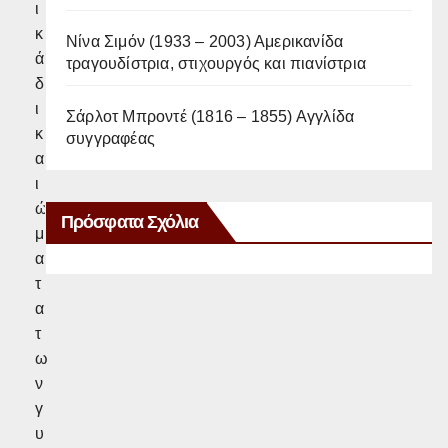
ι
κ
Νίνα Σιμόν (1933 – 2003) Αμερικανίδα
ά
τραγουδίστρια, στιχουργός και πιανίστρια
δ
ι
Σάρλοτ Μπροντέ (1816 – 1855) Αγγλίδα
κ
συγγραφέας
α
ι
ώ
Πρόσφατα Σχόλια
μ
α
τ
α
τ
ω
ν
γ
υ