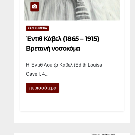
σ
τ
ο
ν
ΣΑΝ ΣΗΜΕΡΑ
κ
Έντιθ Κάβελ (1865 – 1915)
ρ
Βρετανή νοσοκόμα
α
φ
Η Έντιθ Λουίζα Κάβελ (Edith Louisa
τ
Cavell, 4...
–
Α
περισσότερα
γ
γ
λ
ί
δ
α