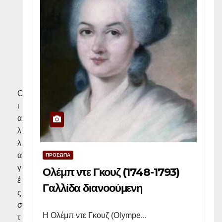
τ
ο
υ
ς
»
Ο
ι
α
λ
λ
α
ΠΡΟΣΩΠΑ
γ
Ολέμπ ντε Γκουζ (1748-1793)
έ
Γαλλίδα διανοούμενη
ς
σ
Η Ολέμπ ντε Γκουζ (Olympe...
τ