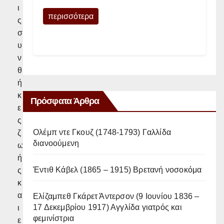
ι
περισσότερα
ς
σ
υ
ν
θ
ή
κ
Πρόσφατα Άρθρα
ε
ς
Ολέμπ ντε Γκουζ (1748-1793) Γαλλίδα
ζ
διανοούμενη
ω
ή
Έντιθ Κάβελ (1865 – 1915) Βρετανή νοσοκόμα
ς
κ
α
Ελίζαμπεθ Γκάρετ Άντερσον (9 Ιουνίου 1836 –
17 Δεκεμβρίου 1917) Αγγλίδα γιατρός και
ι
φεμινίστρια
ε