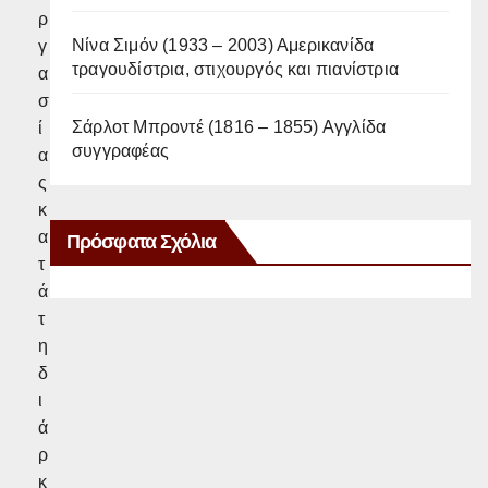
ρ
Νίνα Σιμόν (1933 – 2003) Αμερικανίδα
γ
τραγουδίστρια, στιχουργός και πιανίστρια
α
σ
Σάρλοτ Μπροντέ (1816 – 1855) Αγγλίδα
ί
συγγραφέας
α
ς
κ
α
Πρόσφατα Σχόλια
τ
ά
τ
η
δ
ι
ά
ρ
κ