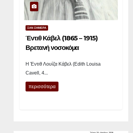
ω
ν
ο
ϊ
ΣΑΝ ΣΗΜΕΡΑ
ο
Έντιθ Κάβελ (1865 – 1915)
ύ
Βρετανή νοσοκόμα
–
«
Η Έντιθ Λουίζα Κάβελ (Edith Louisa
Ο
Cavell, 4...
ι
Γ
περισσότερα
υ
ν
α
ί
κ
ε