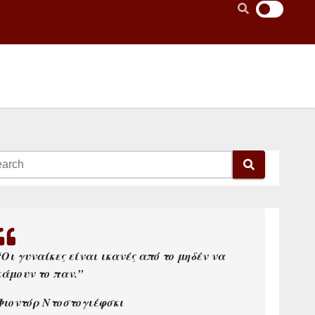
“Οι γυναίκες είναι ικανές από το μηδέν να
κάμουν το παν.”
Φιοντόρ Ντοστογιέφσκι