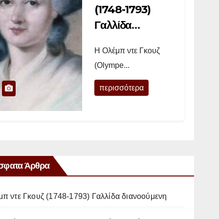
(1748-1793)
Γαλλίδα
διανοούμενη
Η Ολέμπ ντε Γκουζ
(Olympe...
περισσότερα
σφατα Άρθρα
μπ ντε Γκουζ (1748-1793) Γαλλίδα διανοούμενη