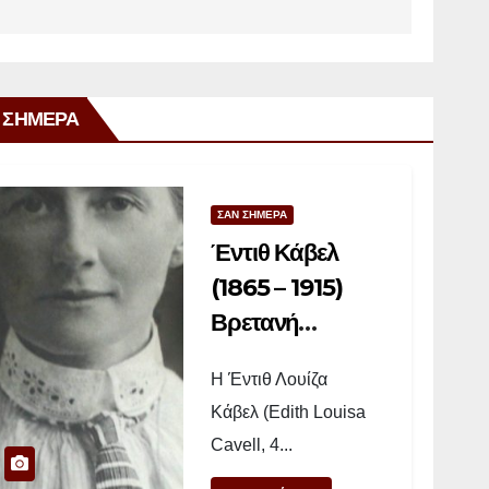
 ΣΗΜΕΡΑ
ΣΑΝ ΣΗΜΕΡΑ
Έντιθ Κάβελ
(1865 – 1915)
Βρετανή
νοσοκόμα
Η Έντιθ Λουίζα
Κάβελ (Edith Louisa
Cavell, 4...