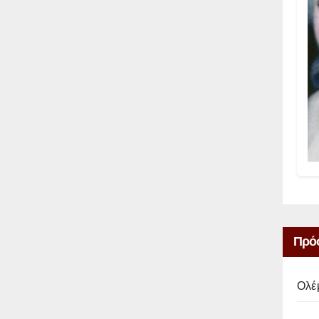
Πρό
Ολέ