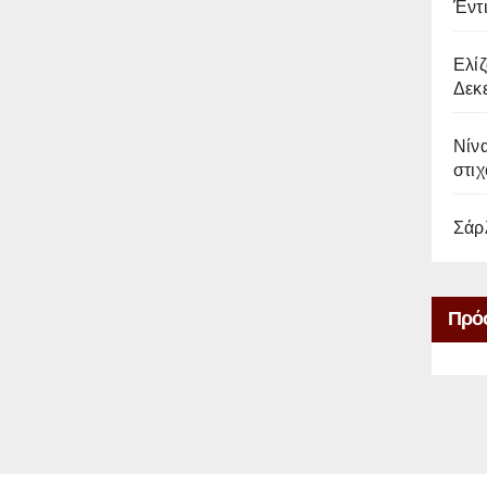
Έντ
Ελίζ
Δεκε
Νίνα
στιχ
Σάρ
Πρό