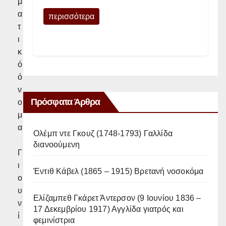
μ
α
περισσότερα
τ
ι
κ
ό
ό
ν
Πρόσφατα Άρθρα
ο
μ
α
Ολέμπ ντε Γκουζ (1748-1793) Γαλλίδα
διανοούμενη
Γ
ι
Έντιθ Κάβελ (1865 – 1915) Βρετανή νοσοκόμα
ο
υ
Ελίζαμπεθ Γκάρετ Άντερσον (9 Ιουνίου 1836 –
ν
17 Δεκεμβρίου 1917) Αγγλίδα γιατρός και
ί
φεμινίστρια