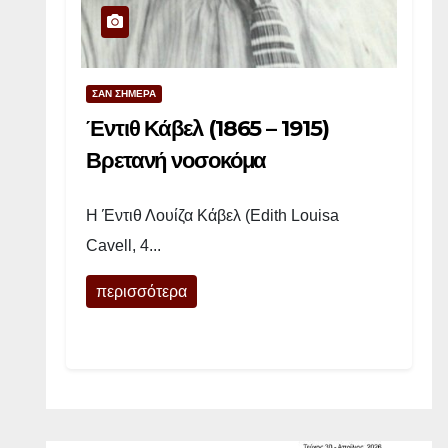
9
3
3
ΣΑΝ ΣΗΜΕΡΑ
–
2
Έντιθ Κάβελ (1865 – 1915)
0
Βρετανή νοσοκόμα
0
3
Η Έντιθ Λουίζα Κάβελ (Edith Louisa
)
Cavell, 4...
Α
μ
περισσότερα
ε
ρ
ι
κ
α
ν