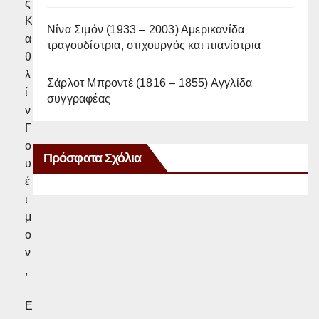
ς
Κ
Νίνα Σιμόν (1933 – 2003) Αμερικανίδα
α
τραγουδίστρια, στιχουργός και πιανίστρια
θ
λ
Σάρλοτ Μπροντέ (1816 – 1855) Αγγλίδα
ί
συγγραφέας
ν
Γ
ο
Πρόσφατα Σχόλια
υ
έ
ι
μ
ο
ν
,
E