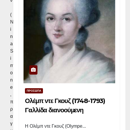
ν
(
N
i
n
a
S
i
m
o
n
e
ΠΡΟΣΩΠΑ
,
Ολέμπ ντε Γκουζ (1748-1793)
π
Γαλλίδα διανοούμενη
ρ
α
γ
Η Ολέμπ ντε Γκουζ (Olympe...