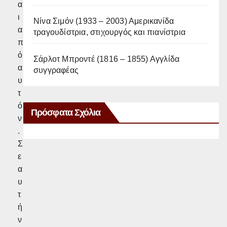
α
ι
Νίνα Σιμόν (1933 – 2003) Αμερικανίδα
α
τραγουδίστρια, στιχουργός και πιανίστρια
π
ό
Σάρλοτ Μπροντέ (1816 – 1855) Αγγλίδα
α
συγγραφέας
υ
τ
ό
Πρόσφατα Σχόλια
ν
.
Σ
ε
α
υ
τ
ή
ν