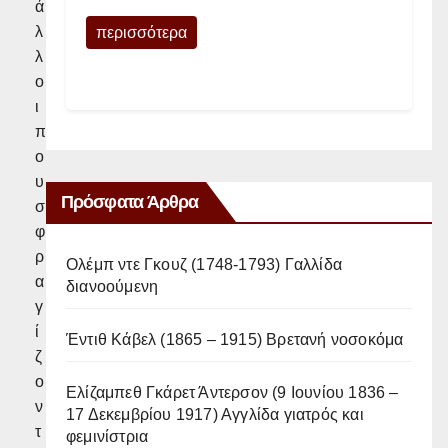
ά
λ
περισσότερα
λ
ο
ι
π
ο
υ
Πρόσφατα Άρθρα
σ
φ
ρ
Ολέμπ ντε Γκουζ (1748-1793) Γαλλίδα
α
διανοούμενη
γ
ί
Έντιθ Κάβελ (1865 – 1915) Βρετανή νοσοκόμα
ζ
ο
Ελίζαμπεθ Γκάρετ Άντερσον (9 Ιουνίου 1836 –
ν
17 Δεκεμβρίου 1917) Αγγλίδα γιατρός και
τ
φεμινίστρια