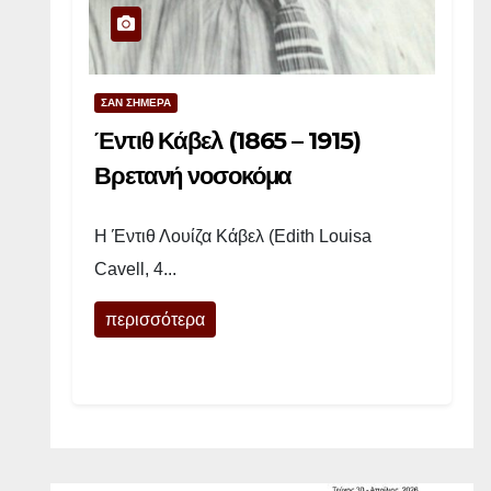
:
“
Τ
ΣΑΝ ΣΗΜΕΡΑ
ο
Έντιθ Κάβελ (1865 – 1915)
π
α
Βρετανή νοσοκόμα
ρ
ά
Η Έντιθ Λουίζα Κάβελ (Edith Louisa
θ
Cavell, 4...
υ
ρ
περισσότερα
ο
”
|
Δ
ι
ή