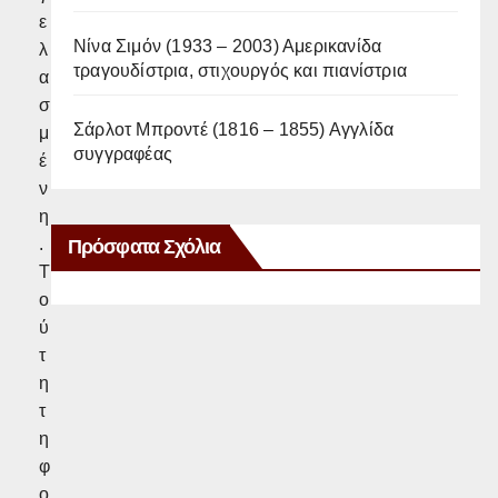
ε
Νίνα Σιμόν (1933 – 2003) Αμερικανίδα
λ
τραγουδίστρια, στιχουργός και πιανίστρια
α
σ
Σάρλοτ Μπροντέ (1816 – 1855) Αγγλίδα
μ
συγγραφέας
έ
ν
η
Πρόσφατα Σχόλια
.
Τ
ο
ύ
τ
η
τ
η
φ
ο