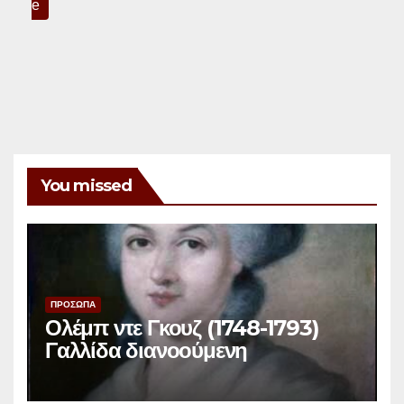
e
You missed
ΠΡΟΣΩΠΑ
Ολέμπ ντε Γκουζ (1748-1793)
Γαλλίδα διανοούμενη