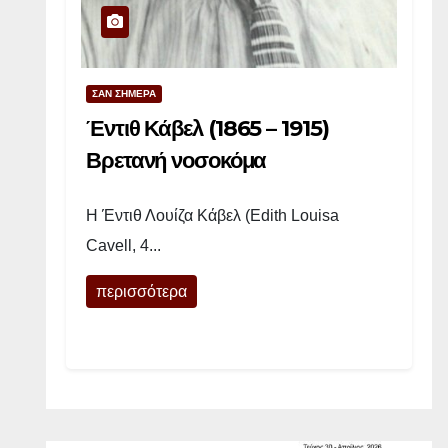
τ
σ
ε
ΣΑΝ ΣΗΜΕΡΑ
λ
(
Έντιθ Κάβελ (1865 – 1915)
1
Βρετανή νοσοκόμα
9
0
Η Έντιθ Λουίζα Κάβελ (Edith Louisa
0
Cavell, 4...
–
1
περισσότερα
9
4
9
)
Α
μ