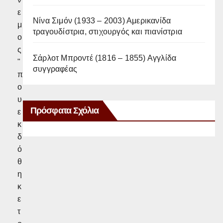
ε
Νίνα Σιμόν (1933 – 2003) Αμερικανίδα
μ
τραγουδίστρια, στιχουργός και πιανίστρια
ο
ς
Σάρλοτ Μπροντέ (1816 – 1855) Αγγλίδα
"
συγγραφέας
π
ο
υ
Πρόσφατα Σχόλια
ε
κ
δ
ό
θ
η
κ
ε
τ