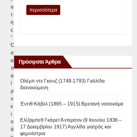
ο
περισσότερα
τ
η
ς
"
Ό
σ
α
Πρόσφατα Άρθρα
π
α
Ολέμπ ντε Γκουζ (1748-1793) Γαλλίδα
ί
διανοούμενη
ρ
ν
Έντιθ Κάβελ (1865 – 1915) Βρετανή νοσοκόμα
ε
ι
Ελίζαμπεθ Γκάρετ Άντερσον (9 Ιουνίου 1836 –
ο
17 Δεκεμβρίου 1917) Αγγλίδα γιατρός και
ά
φεμινίστρια
ν