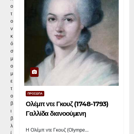
ο
τ
ο
ν
κ
ό
σ
μ
ο
μ
ε
τ
ΠΡΟΣΩΠΑ
ο
Ολέμπ ντε Γκουζ (1748-1793)
β
ι
Γαλλίδα διανοούμενη
β
λ
Η Ολέμπ ντε Γκουζ (Olympe...
ί