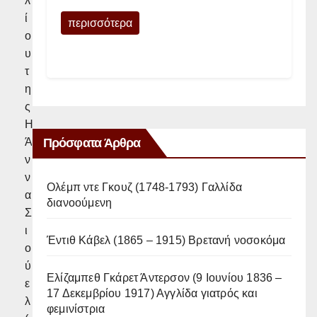
λ
ί
περισσότερα
ο
υ
τ
η
ς
Η
Πρόσφατα Άρθρα
Ά
ν
ν
Ολέμπ ντε Γκουζ (1748-1793) Γαλλίδα
α
διανοούμενη
Σ
ι
Έντιθ Κάβελ (1865 – 1915) Βρετανή νοσοκόμα
ο
ύ
Ελίζαμπεθ Γκάρετ Άντερσον (9 Ιουνίου 1836 –
ε
17 Δεκεμβρίου 1917) Αγγλίδα γιατρός και
λ
φεμινίστρια