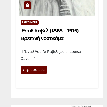
Η
σ
υ
ΣΑΝ ΣΗΜΕΡΑ
γ
γ
Έντιθ Κάβελ (1865 – 1915)
ρ
Βρετανή νοσοκόμα
α
φ
Η Έντιθ Λουίζα Κάβελ (Edith Louisa
έ
Cavell, 4...
α
ς
περισσότερα
τ
η
ς
“
Μ
α