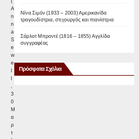
(
A
Νίνα Σιμόν (1933 – 2003) Αμερικανίδα
n
τραγουδίστρια, στιχουργός και πιανίστρια
n
a
Σάρλοτ Μπροντέ (1816 – 1855) Αγγλίδα
S
συγγραφέας
e
w
e
Πρόσφατα Σχόλια
l
l
,
3
0
Μ
α
ρ
τ