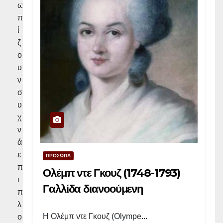
ω
π
ί
ζ
ο
υ
ν
σ
υ
χ
ν
ά
ε
ΠΡΟΣΩΠΑ
π
Ολέμπ ντε Γκουζ (1748-1793)
ι
Γαλλίδα διανοούμενη
π
λ
Η Ολέμπ ντε Γκουζ (Olympe...
ο