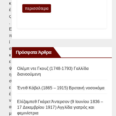
κ
περισσότερα
έ
ς
.
Ε
π
ί
σ
Πρόσφατα Άρθρα
κ
ε
ψ
Ολέμπ ντε Γκουζ (1748-1793) Γαλλίδα
διανοούμενη
η
σ
ε
Έντιθ Κάβελ (1865 – 1915) Βρετανή νοσοκόμα
έ
ν
Ελίζαμπεθ Γκάρετ Άντερσον (9 Ιουνίου 1836 –
α
17 Δεκεμβρίου 1917) Αγγλίδα γιατρός και
φεμινίστρια
μ