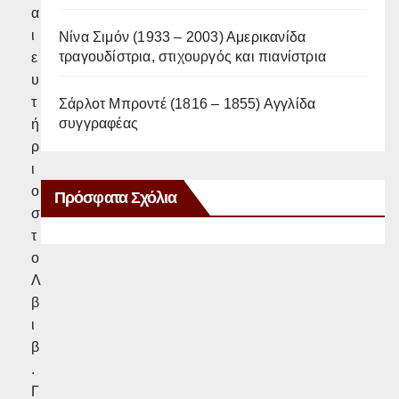
α
ι
Νίνα Σιμόν (1933 – 2003) Αμερικανίδα
τραγουδίστρια, στιχουργός και πιανίστρια
ε
υ
τ
Σάρλοτ Μπροντέ (1816 – 1855) Αγγλίδα
συγγραφέας
ή
ρ
ι
ο
Πρόσφατα Σχόλια
σ
τ
ο
Λ
β
ι
β
.
Γ