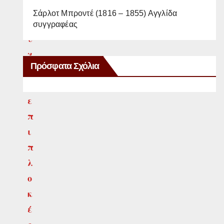
ν
Σάρλοτ Μπροντέ (1816 – 1855) Αγγλίδα
σ
συγγραφέας
υ
χ
Πρόσφατα Σχόλια
ν
ά
ε
π
ι
π
λ
ο
κ
έ