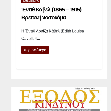
ΣΑΝ ΣΗΜΕΡΑ
α
Έντιθ Κάβελ (1865 – 1915)
ι
Βρετανή νοσοκόμα
τ
Η Έντιθ Λουίζα Κάβελ (Edith Louisa
ί
Cavell, 4...
α
περισσότερα
ς
τ
ο
υ
π
ο