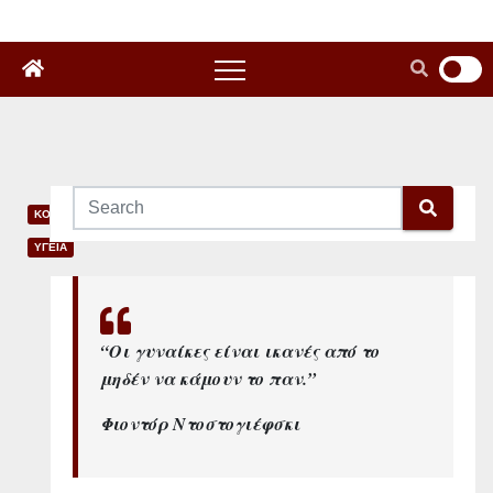
ΚΟΙΝΩΝΙΑ
ΥΓΕΙΑ
Π
ρ
“Οι γυναίκες είναι ικανές από το
ό
μηδέν να κάμουν το παν.”
ω
Φιοντόρ Ντοστογιέφσκι
ρ