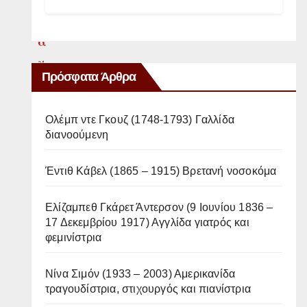
α
α
ν
Πρόσφατα Άρθρα
τ
ι
Ολέμπ ντε Γκουζ (1748-1793) Γαλλίδα
μ
διανοούμενη
ε
τ
Έντιθ Κάβελ (1865 – 1915) Βρετανή νοσοκόμα
ω
Ελίζαμπεθ Γκάρετ Άντερσον (9 Ιουνίου 1836 –
π
17 Δεκεμβρίου 1917) Αγγλίδα γιατρός και
ί
φεμινίστρια
ζ
ο
Νίνα Σιμόν (1933 – 2003) Αμερικανίδα
τραγουδίστρια, στιχουργός και πιανίστρια
υ