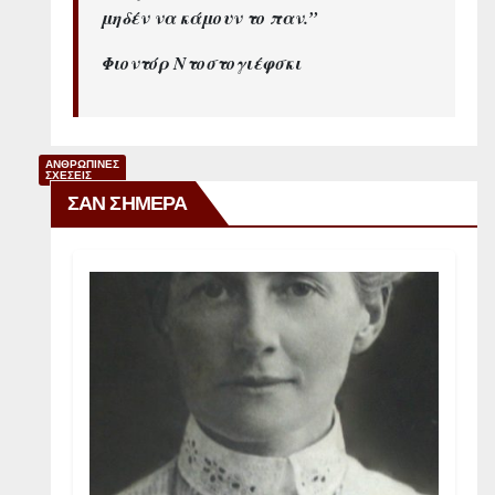
μηδέν να κάμουν το παν.”
Φιοντόρ Ντοστογιέφσκι
ΑΝΘΡΩΠΙΝΕΣ
ΣΧΕΣΕΙΣ
ΣΑΝ ΣΗΜΕΡΑ
Σ
υ
ν
α
ι
σ
θ
η
μ
α