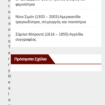
υ
φεμινίστρια
τ
ο
Νίνα Σιμόν (1933 – 2003) Αμερικανίδα
ύ
τραγουδίστρια, στιχουργός και πιανίστρια
π
ο
Σάρλοτ Μπροντέ (1816 – 1855) Αγγλίδα
υ
συγγραφέας
η
T
e
Πρόσφατα Σχόλια
r
r
y
R
e
a
l
α