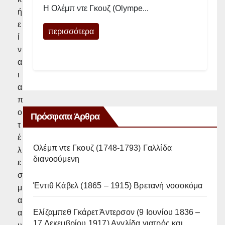
Η Ολέμπ ντε Γκουζ (Olympe...
ή
ε
περισσότερα
ί
ν
α
ι
α
π
ο
Πρόσφατα Άρθρα
τ
έ
Ολέμπ ντε Γκουζ (1748-1793) Γαλλίδα
λ
διανοούμενη
ε
σ
Έντιθ Κάβελ (1865 – 1915) Βρετανή νοσοκόμα
μ
α
Ελίζαμπεθ Γκάρετ Άντερσον (9 Ιουνίου 1836 –
α
17 Δεκεμβρίου 1917) Αγγλίδα γιατρός και