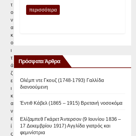
τ
περισσότερα
ο
ν
α
κ
ο
ι
τ
Πρόσφατα Άρθρα
ά
ζ
Ολέμπ ντε Γκουζ (1748-1793) Γαλλίδα
ε
διανοούμενη
ι
κ
Έντιθ Κάβελ (1865 – 1915) Βρετανή νοσοκόμα
α
ν
ε
Ελίζαμπεθ Γκάρετ Άντερσον (9 Ιουνίου 1836 –
17 Δεκεμβρίου 1917) Αγγλίδα γιατρός και
ί
φεμινίστρια
ς