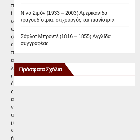
π
Νίνα Σιμόν (1933 – 2003) Αμερικανίδα
ί
τραγουδίστρια, στιχουργός και πιανίστρια
σ
ω
Σάρλοτ Μπροντέ (1816 – 1855) Αγγλίδα
σ
συγγραφέας
ε
π
α
λ
Πρόσφατα Σχόλια
ι
έ
ς
α
ν
α
μ
ν
ή