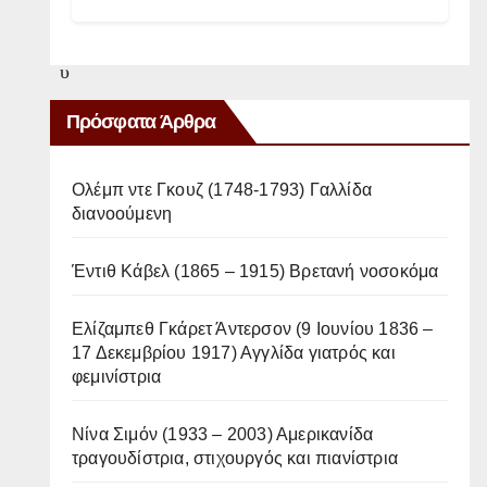
ζ
ο
υ
μ
Πρόσφατα Άρθρα
ε
;
Ολέμπ ντε Γκουζ (1748-1793) Γαλλίδα
Ή
διανοούμενη
δ
ε
Έντιθ Κάβελ (1865 – 1915) Βρετανή νοσοκόμα
ν
Ελίζαμπεθ Γκάρετ Άντερσον (9 Ιουνίου 1836 –
γ
17 Δεκεμβρίου 1917) Αγγλίδα γιατρός και
ν
φεμινίστρια
ω
ρ
Νίνα Σιμόν (1933 – 2003) Αμερικανίδα
τραγουδίστρια, στιχουργός και πιανίστρια
ί