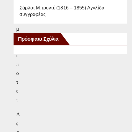
ζ
Σάρλοτ Μπροντέ (1816 – 1855) Αγγλίδα
ο
συγγραφέας
υ
μ
ε
Πρόσφατα Σχόλια
τ
ί
π
ο
τ
ε
;
Α
ς