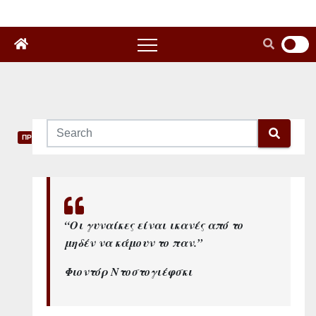
ΠΡΟΣΩΠΑ
Μ
α
ρ
“Οι γυναίκες είναι ικανές από το
μηδέν να κάμουν το παν.”
ί
Φιοντόρ Ντοστογιέφσκι
α
Κ