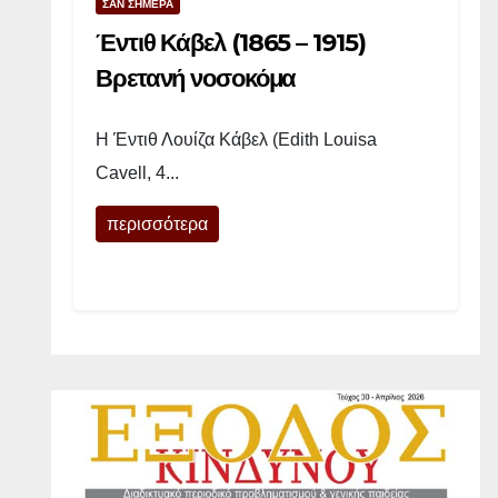
ΣΑΝ ΣΗΜΕΡΑ
ν
Έντιθ Κάβελ (1865 – 1915)
ο
Βρετανή νοσοκόμα
ς
Η Έντιθ Λουίζα Κάβελ (Edith Louisa
(
Cavell, 4...
1
περισσότερα
9
2
3
-
1