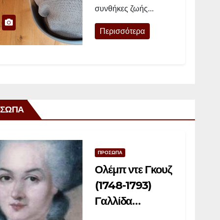
συνθήκες ζωής...
φορτίζουν τις
μπαταρίες τους»
Περισσότερα
ΣΩΠΑ
ΠΡΟΣΩΠΑ
Ολέμπ ντε Γκουζ
(1748-1793)
Γαλλίδα
διανοούμενη