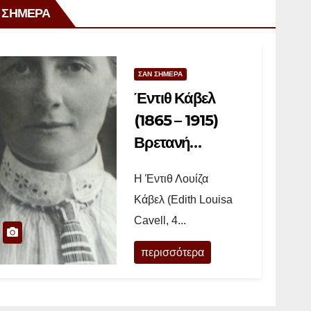
 ΣΗΜΕΡΑ
ΣΑΝ ΣΗΜΕΡΑ
Έντιθ Κάβελ
(1865 – 1915)
Βρετανή
νοσοκόμα
Η Έντιθ Λουίζα
Κάβελ (Edith Louisa
Cavell, 4...
περισσότερα