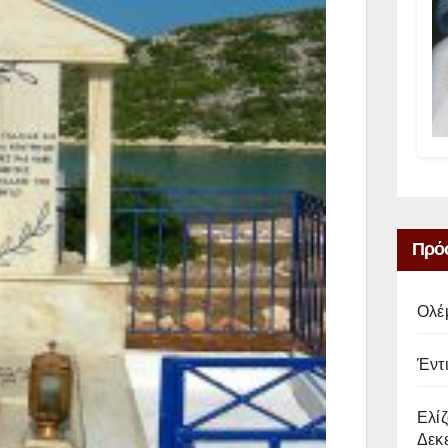
Πρό
Ολέ
Έντ
Ελίζ
Δεκε