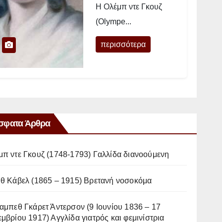
Η Ολέμπ ντε Γκουζ
(Olympe...
περισσότερα
σφατα Άρθρα
μπ ντε Γκουζ (1748-1793) Γαλλίδα διανοούμενη
ιθ Κάβελ (1865 – 1915) Βρετανή νοσοκόμα
αμπεθ Γκάρετ Άντερσον (9 Ιουνίου 1836 – 17
μβρίου 1917) Αγγλίδα γιατρός και φεμινίστρια