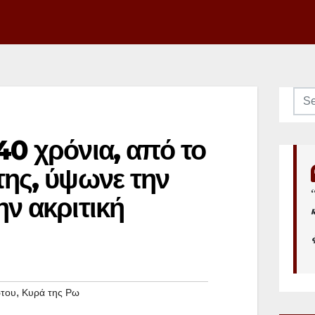
40 χρόνια, από το
της, ύψωνε την
ην ακριτική
,
ώτου
Κυρά της Ρω