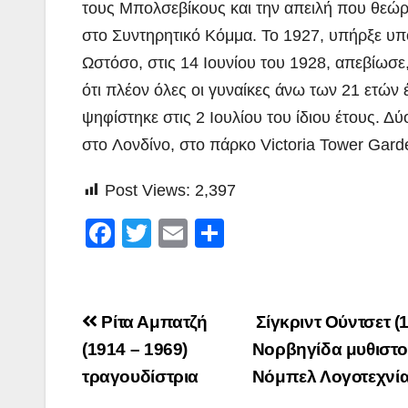
τους Μπολσεβίκους και την απειλή που θεώρ
στο Συντηρητικό Κόμμα. Το 1927, υπήρξε υπο
Ωστόσο, στις 14 Ιουνίου του 1928, απεβίωσε
ότι πλέον όλες οι γυναίκες άνω των 21 ετών
ψηφίστηκε στις 2 Ιουλίου του ίδιου έτους. Δ
στο Λονδίνο, στο πάρκο Victoria Tower Gard
Post Views:
2,397
F
T
E
Μ
a
wi
m
οι
c
tt
ail
ρ
e
er
α
Πλοήγηση
Ρίτα Αμπατζή
Σίγκριντ Ούντσετ (
b
σ
άρθρων
(1914 – 1969)
Νορβηγίδα μυθιστο
o
τε
τραγουδίστρια
Νόμπελ Λογοτεχνία
o
ίτ