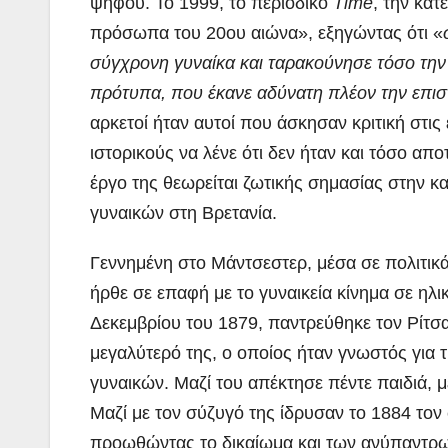
ψήφου. Το 1999, το περιοδικό
Time
, την κα
πρόσωπα του 20ου αιώνα», εξηγώντας ότι «
σύγχρονη γυναίκα και ταρακούνησε τόσο την
πρότυπα, που έκανε αδύνατη πλέον την επι
αρκετοί ήταν αυτοί που άσκησαν κριτική στις 
ιστορικούς να λένε ότι δεν ήταν και τόσο απ
έργο της θεωρείται ζωτικής σημασίας στην 
γυναικών στη Βρετανία.
Γεννημένη στο Μάντσεστερ, μέσα σε πολιτικά
ήρθε σε επαφή με το γυναικεία κίνημα σε ηλικ
Δεκεμβρίου του 1879, παντρεύθηκε τον Ρίτσ
μεγαλύτερό της, ο οποίος ήταν γνωστός για 
γυναικών. Μαζί του απέκτησε πέντε παιδιά, μ
Μαζί με τον σύζυγό της ίδρυσαν το 1884 το
προωθώντας το δικαίωμα και των ανύπαντρω