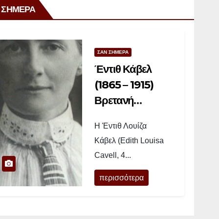
 ΣΗΜΕΡΑ
ΣΑΝ ΣΗΜΕΡΑ
Έντιθ Κάβελ
(1865 – 1915)
Βρετανή
νοσοκόμα
Η Έντιθ Λουίζα
Κάβελ (Edith Louisa
Cavell, 4...
περισσότερα