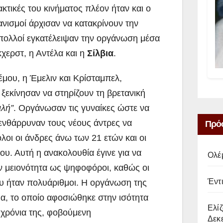
ακτικές του κινήματος πλέον ήταν και ο
ανισμοί άρχισαν να κατακρίνουν την
 πολλοί εγκατέλειψαν την οργάνωση μέσα
κχερστ, η Αντέλα και η
Σίλβια
.
μου, η Έμελιν και Κρίσταμπελ,
 ξεκίνησαν να στηρίζουν τη βρετανική
ιλή”
. Οργάνωσαν τις γυναίκες ώστε να
ενθάρρυναν τους νέους άντρες να
Πρό
λοι οι άνδρες άνω των 21 ετών και οι
υ. Αυτή η ανακολουθία έγινε για να
Ολέ
σαν μειονότητα ως ψηφοφόροι, καθώς οι
Έντ
ου ήταν πολυάριθμοι. Η οργάνωση της
α, το οποίο αφοσιώθηκε στην ισότητα
Ελίζ
 χρόνια της, φοβούμενη
Δεκε