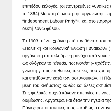
επιπέδου εκλογές. (οι παντρεμένες γυναίκες
το 1864) Μετά τη διάλυση της οργάνωσης, π
“Independent Labour Party”», και στο παράρ
δεκτή λόγω φύλου.
Το 1903, πέντε χρόνια μετά τον θάνατο του 
«Πολιτική και Κοινωνική Ένωση Γυναικών» ( W
οργάνωση αποτελούμενη μονάχα από γυναίκες
ως σλόγκαν το
“deeds, not words”
(
«πράξεις,
γνωστή για τις επιθετικές τακτικές που χρησ
και επιτίθονταν κατά των αστυνομικών. Η Πάν
μέλη του κινήματος) καθώς και άλλες ακτιβί
Στις φυλακές συχνά κάνανε απεργίες πείνας,
διαβίωσης. Αργότερα, και όταν την ηγεσία τ
Πάνκχερστ οι τακτικές τους – καθώς ο αντα