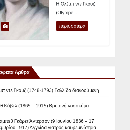
Η Ολέμπ ντε Γκουζ
(Olympe...
περισσότερα
σφατα Άρθρα
μπ ντε Γκουζ (1748-1793) Γαλλίδα διανοούμενη
ιθ Κάβελ (1865 – 1915) Βρετανή νοσοκόμα
αμπεθ Γκάρετ Άντερσον (9 Ιουνίου 1836 – 17
μβρίου 1917) Αγγλίδα γιατρός και φεμινίστρια