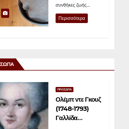
συνθήκες ζωής...
φορτίζουν τις
μπαταρίες τους»
Περισσότερα
ΣΩΠΑ
ΠΡΟΣΩΠΑ
Ολέμπ ντε Γκουζ
(1748-1793)
Γαλλίδα
διανοούμενη