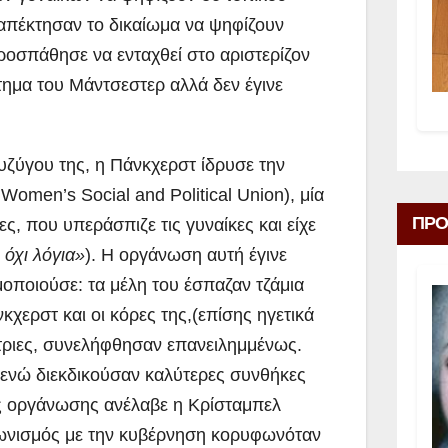
 απέκτησαν το δικαίωμα να ψηφίζουν
ροσπάθησε να ενταχθεί στο αριστερίζον
τημα του Μάντσεστερ αλλά δεν έγινε
συζύγου της, η Πάνκχερστ ίδρυσε την
omen’s Social and Political Union), μία
ΠΡΟ
, που υπεράσπιζε τις γυναίκες και είχε
 όχι λόγια»
). Η οργάνωση αυτή έγινε
ιμοποιούσε: τα μέλη του έσπαζαν τζάμια
κχερστ και οι κόρες της,(επίσης ηγετικά
στριες, συνελήφθησαν επανειλημμένως.
 ενώ διεκδικούσαν καλύτερες συνθήκες
ης οργάνωσης ανέλαβε η Κρίσταμπελ
γωνισμός με την κυβέρνηση κορυφωνόταν