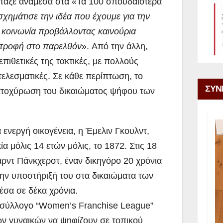
τέταξε ανάμεσα στα «Τα 100 σπουδαιότερα
σχημάτισε την ιδέα που έχουμε για την
 κοινωνία προβάλλοντας καινούρια
στροφή στο παρελθόν
». Από την άλλη,
επιθετικές της τακτικές, με πολλούς
οτελεσματικές. Σε κάθε περίπτωση, το
ΣΥΝ
κατοχύρωση του δικαιώματος ψήφου των
 ενεργή οικογένεια, η Έμελιν Γκουλντ,
ία μόλις 14 ετών μόλις, το 1872. Στις 18
αρντ Πάνκχερστ, έναν δικηγόρο 20 χρόνια
την υποστήριξή του στα δικαιώματα των
έσα σε δέκα χρόνια.
ν σύλλογο “Women’s Franchise League”
ν γυναικών να ψηφίζουν σε τοπικού