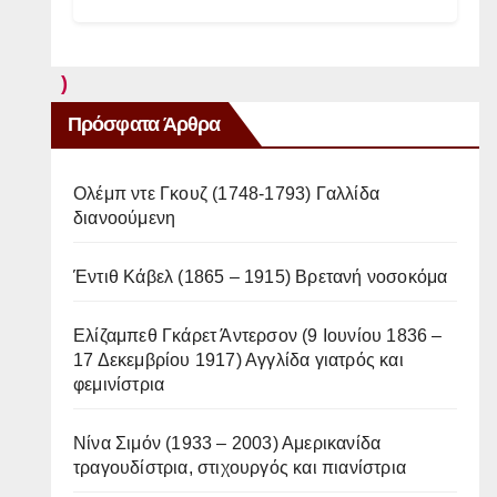
o
t
)
,
Πρόσφατα Άρθρα
γ
ε
Ολέμπ ντε Γκουζ (1748-1793) Γαλλίδα
ν
διανοούμενη
ν
Έντιθ Κάβελ (1865 – 1915) Βρετανή νοσοκόμα
η
θ
Ελίζαμπεθ Γκάρετ Άντερσον (9 Ιουνίου 1836 –
ε
17 Δεκεμβρίου 1917) Αγγλίδα γιατρός και
ί
φεμινίστρια
σ
Νίνα Σιμόν (1933 – 2003) Αμερικανίδα
α
τραγουδίστρια, στιχουργός και πιανίστρια
Μ