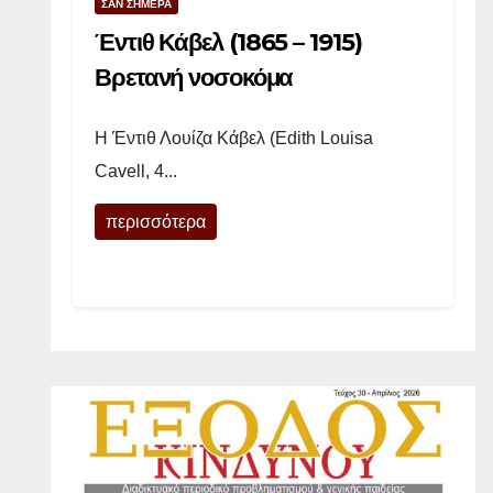
ΣΑΝ ΣΗΜΕΡΑ
Έντιθ Κάβελ (1865 – 1915)
–
Βρετανή νοσοκόμα
Η Έντιθ Λουίζα Κάβελ (Edith Louisa
1
Cavell, 4...
8
περισσότερα
8
0
)
Α
γ
γ