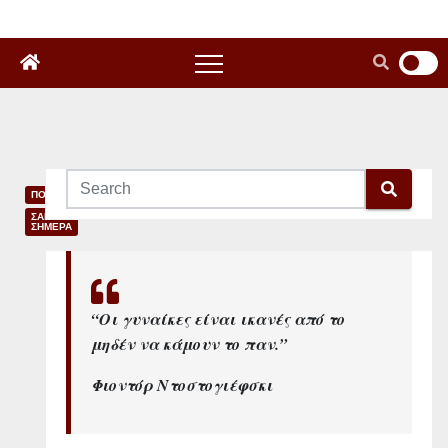
ΠΟΛΙΤΙΣΜΟΣ
ΣΑΝ
ΣΗΜΕΡΑ
Τ
ζ
“Οι γυναίκες είναι ικανές από το
ο
μηδέν να κάμουν το παν.”
ρ
Φιοντόρ Ντοστογιέφσκι
τ