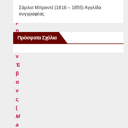
α
Σάρλοτ Μπροντέ (1816 – 1855) Αγγλίδα
ί
συγγραφέας
ρ
η
Πρόσφατα Σχόλια
Α
ν
ν
Έ
β
α
ν
ς
(
M
a