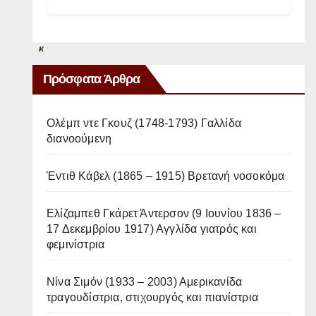
η
ν
κ
ο
Πρόσφατα Άρθρα
ι
λ
Ολέμπ ντε Γκουζ (1748-1793) Γαλλίδα
διανοούμενη
ι
ά
Έντιθ Κάβελ (1865 – 1915) Βρετανή νοσοκόμα
τ
η
Ελίζαμπεθ Γκάρετ Άντερσον (9 Ιουνίου 1836 –
17 Δεκεμβρίου 1917) Αγγλίδα γιατρός και
ς
φεμινίστρια
μ
η
Νίνα Σιμόν (1933 – 2003) Αμερικανίδα
τραγουδίστρια, στιχουργός και πιανίστρια
τ