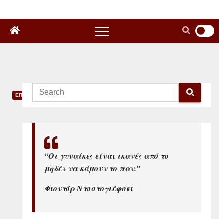
ΕΠΙΣΤΗΜΗ
Γ
υ
ν
“Οι γυναίκες είναι ικανές από το
μηδέν να κάμουν το παν.”
α
Φιοντόρ Ντοστογιέφσκι
ί
κ