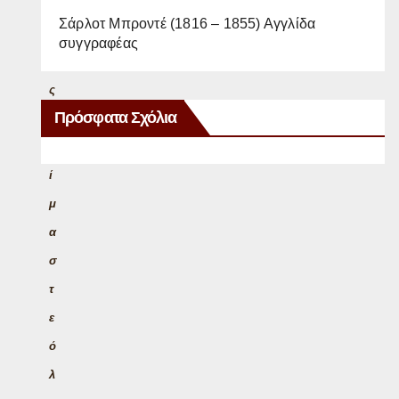
έ
Σάρλοτ Μπροντέ (1816 – 1855) Αγγλίδα
ρ
συγγραφέας
α
ς
Πρόσφατα Σχόλια
.
Ε
ί
μ
α
σ
τ
ε
ό
λ