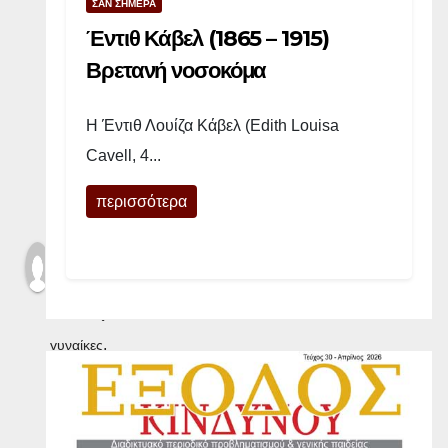
ΣΑΝ ΣΗΜΕΡΑ
ό
Έντιθ Κάβελ (1865 – 1915)
σ
Βρετανή νοσοκόμα
μ
Η Έντιθ Λουίζα Κάβελ (Edith Louisa
ο
Cavell, 4...
υ
περισσότερα
By
gynaikes
2 ΙΟΥΛΊΟΥ
2022
,
γυναίκες
Ισότητα των
Φύλων