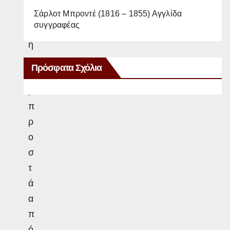
,
Σάρλοτ Μπροντέ (1816 – 1855) Αγγλίδα
συγγραφέας
π
ή
γ
Πρόσφατα Σχόλια
α
μ
π
ρ
ο
σ
τ
ά
α
π
ό