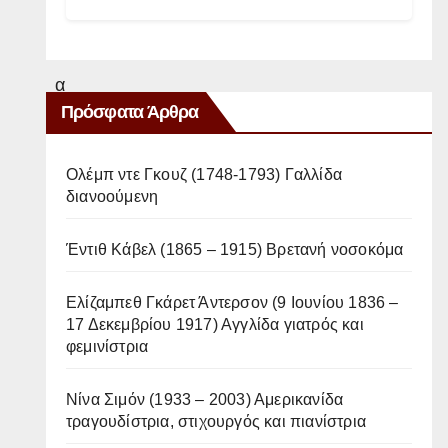
Ό
τ
α
Πρόσφατα Άρθρα
ν
έ
φ
Ολέμπ ντε Γκουζ (1748-1793) Γαλλίδα
διανοούμενη
τ
α
Έντιθ Κάβελ (1865 – 1915) Βρετανή νοσοκόμα
σ
α
Ελίζαμπεθ Γκάρετ Άντερσον (9 Ιουνίου 1836 –
τ
17 Δεκεμβρίου 1917) Αγγλίδα γιατρός και
φεμινίστρια
α
1
Νίνα Σιμόν (1933 – 2003) Αμερικανίδα
0
τραγουδίστρια, στιχουργός και πιανίστρια
0