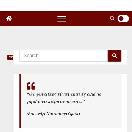
ΥΓΕΙΑ
3
0
σ
“Οι γυναίκες είναι ικανές από το
μηδέν να κάμουν το παν.”
υ
Φιοντόρ Ντοστογιέφσκι
μ
β