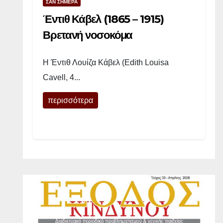
ΣΑΝ ΣΗΜΕΡΑ
ό
Έντιθ Κάβελ (1865 – 1915)
γ
Βρετανή νοσοκόμα
υ
Η Έντιθ Λουίζα Κάβελ (Edith Louisa
ν
Cavell, 4...
α
περισσότερα
ί
κ
ε
ς
ά