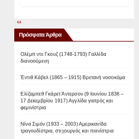
τ
ω
Πρόσφατα Άρθρα
ν
α
Ολέμπ ντε Γκουζ (1748-1793) Γαλλίδα
τ
διανοούμενη
ό
Έντιθ Κάβελ (1865 – 1915) Βρετανή νοσοκόμα
μ
Ελίζαμπεθ Γκάρετ Άντερσον (9 Ιουνίου 1836 –
ω
17 Δεκεμβρίου 1917) Αγγλίδα γιατρός και
φεμινίστρια
ν
Νίνα Σιμόν (1933 – 2003) Αμερικανίδα
π
τραγουδίστρια, στιχουργός και πιανίστρια
ο