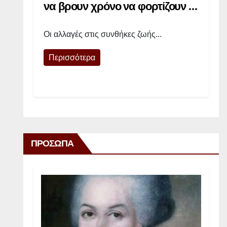
τ
να βρουν χρόνο να φορτίζουν τις
ι
μπαταρίες τους»
Οι αλλαγές στις συνθήκες ζωής...
ς
Περισσότερα
γ
υ
ν
α
ί
ΠΡΟΣΩΠΑ
κ
ε
ς