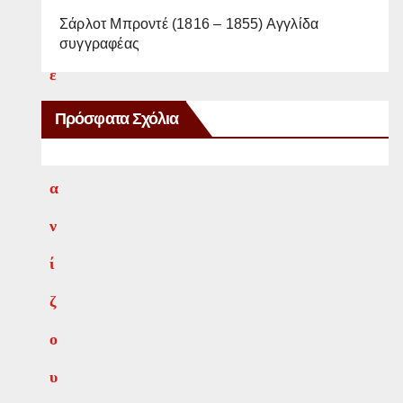
Σάρλοτ Μπροντέ (1816 – 1855) Αγγλίδα
υ
συγγραφέας
ε
μ
Πρόσφατα Σχόλια
φ
α
ν
ί
ζ
ο
υ