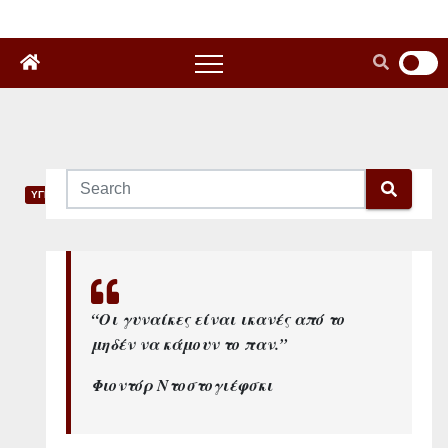
ΥΓΕΙΑ
Α
υ
τ
“Οι γυναίκες είναι ικανές από το
μηδέν να κάμουν το παν.”
ο
Φιοντόρ Ντοστογιέφσκι
ά
ν