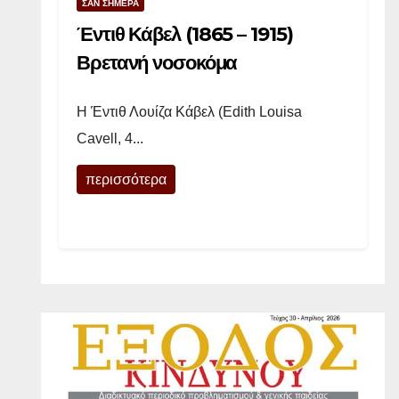
ΣΑΝ ΣΗΜΕΡΑ
:
Έντιθ Κάβελ (1865 – 1915)
3
Βρετανή νοσοκόμα
λ
Η Έντιθ Λουίζα Κάβελ (Edith Louisa
ό
Cavell, 4...
γ
περισσότερα
ο
ι
π
ο
υ